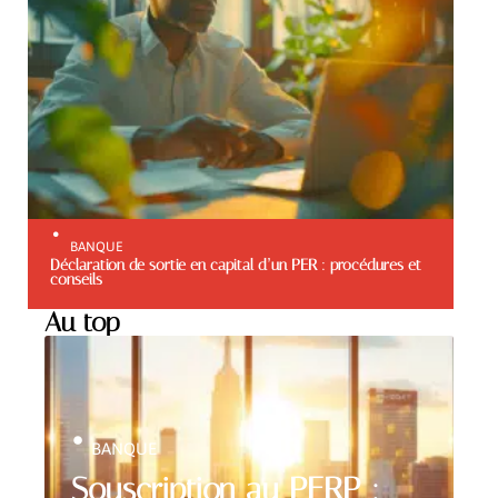
BANQUE
Déclaration de sortie en capital d’un PER : procédures et
conseils
Au top
BANQUE
Souscription au PERP :