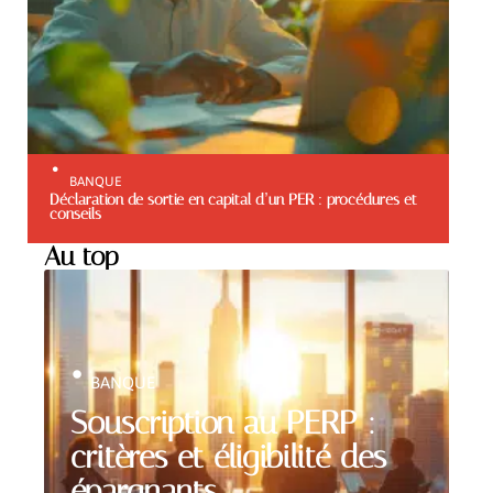
BANQUE
Déclaration de sortie en capital d’un PER : procédures et
conseils
Au top
BANQUE
Souscription au PERP :
critères et éligibilité des
épargnants