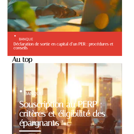
BANQUE
Déclaration de sortie en capital d’un PER : procédures et
conseils
Au top
BANQUE
Souscription au PERP :
critères et éligibilité des
épargnants