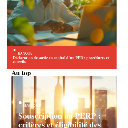
BANQUE
Déclaration de sortie en capital d’un PER : procédures et
conseils
Au top
BANQUE
Souscription au PERP :
critères et éligibilité des