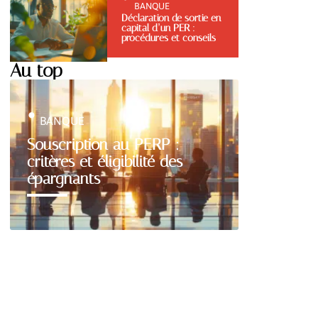
BANQUE
Déclaration de sortie en
capital d’un PER :
procédures et conseils
Au top
BANQUE
Souscription au PERP :
critères et éligibilité des
épargnants