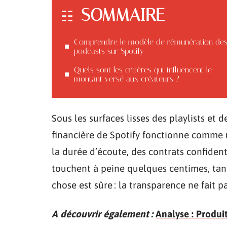
SOMMAIRE
Comprendre le modèle de rémunération de
podcasts sur Spotify
Quels sont les critères qui influencent le
montant versé aux créateurs ?
Sous les surfaces lisses des playlists e
financière de Spotify fonctionne comme un
la durée d’écoute, des contrats confident
touchent à peine quelques centimes, tand
chose est sûre : la transparence ne fait p
A découvrir également :
Analyse : Produi