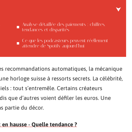
s
Analyse détaillée des paiements : chiffres,
tendances et disparités
Ce que les podcasteurs peuvent réellement
attendre de Spotify aujourd’hui
t des recommandations automatiques, la mécanique
e horloge suisse à ressorts secrets. La célébrité,
iels : tout s’entremêle. Certains créateurs
is que d’autres voient défiler les euros. Une
as partie du décor.
t en hausse - Quelle tendance ?